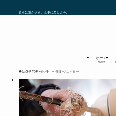
食卓に豊かさを、食事に楽しさを。
ホーム
Home
公式HP TOP
使い手 ー 毎日を共にする ー