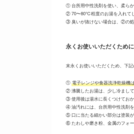
① 台所用中性洗剤を使い、柔ら
② 70〜80℃程度のお湯を入れ
③ 臭いが抜けない場合は、②の
永くお使いいただくために
末永くお使いいただくため、下記
①
電子レンジや食器洗浄乾燥機
② 沸騰したお湯は、少し冷まし
③ 使用後は湯水に長くつけてお
④ 油汚れには、台所用中性洗剤
⑤ 口に当たる細かい部分は塗装
⑥ たわしや磨き粉、金属のフォ