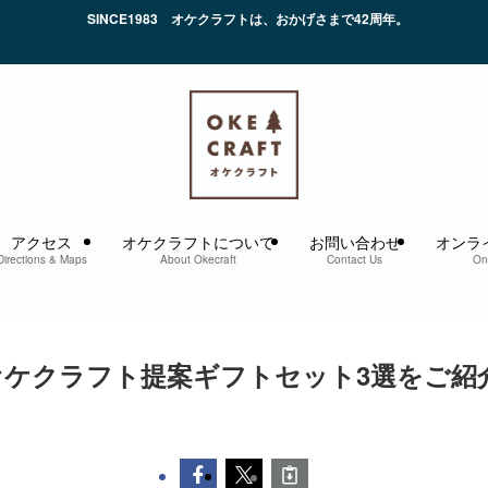
ケクラフトは、おかげさまで42周年。
アクセス
オケクラフトについて
お問い合わせ
オンラ
Directions & Maps
About Okecraft
Contact Us
On
ケクラフト提案ギフトセット3選をご紹