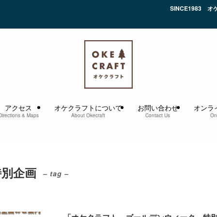
SINCE1983 オケ
アクセス
オケクラフトについて
お問い合わせ
オンラ
Directions & Maps
About Okecraft
Contact Us
On
特別企画
– tag –