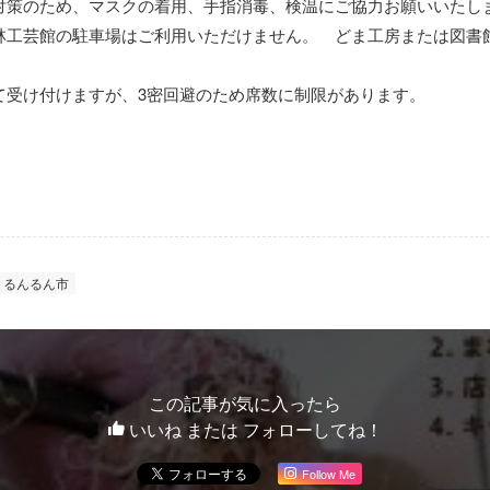
対策のため、マスクの着用、手指消毒、検温にご協力お願いいたし
林工芸館の駐車場はご利用いただけません。 どま工房または図書
て受け付けますが、3密回避のため席数に制限があります。
るんるん市
この記事が気に入ったら
いいね または フォローしてね！
Follow Me