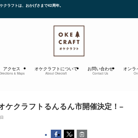
かげさまで42周年。
アクセス
オケクラフトについて
お問い合わせ
オンラ
Directions & Maps
About Okecraft
Contact Us
On
オケクラフトるんるん市開催決定！−
8日