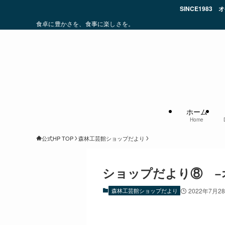
SINCE1983 オケクラフトは、お
食卓に豊かさを、食事に楽しさを。
ホーム
Home
公式HP TOP
森林工芸館ショップだより
ショップだより⑧ −
森林工芸館ショップだより
2022年7月2