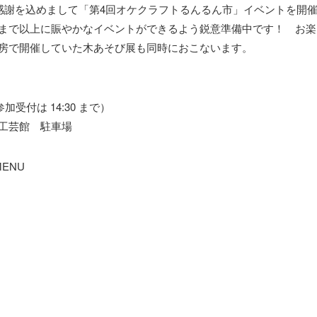
の感謝を込めまして「第4回オケクラフトるんるん市」イベントを開
まで以上に賑やかなイベントができるよう鋭意準備中です！ お楽
房で開催していた木あそび展も同時におこないます。
加受付は 14:30 まで）
工芸館 駐車場
ENU