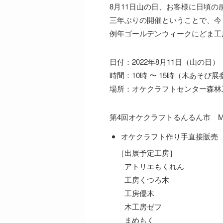
8月11日山の日、お客様に日頃
三年ぶりの開催ということで、今
例年ゴールデンウィークにどま工
日付：2022年8月11日（山の日）
時間：10時 〜 15時（木あそび展参
場所：オケクラフトセンター森林
第4回オケクラフトるんるん市 M
オケクラフト作り手直接販売
［出展予定工房］
アトリエもくれん
工房くつろ木
工房優木
木工房ゼフ
まめもく