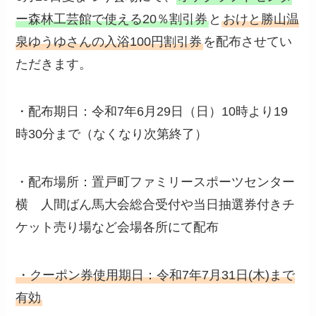
ー森林工芸館で使える20％割引券
と
おけと勝山温
泉ゆうゆさんの入浴100円割引券
を配布させてい
ただきます。
・配布期日：令和7年6月29日（日）10時より19
時30分まで（なくなり次第終了）
・配布場所：置戸町ファミリースポーツセンター
横 人間ばん馬大会総合受付や当日抽選券付きチ
ケット売り場など会場各所にて配布
・クーポン券使用期日：令和7年7月31日(木)まで
有効