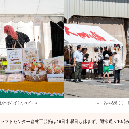
おけばんばくんのグッズ
（左）呑み処梵くら・
ラフトセンター森林工芸館は16日水曜日も休まず、通常通り10時