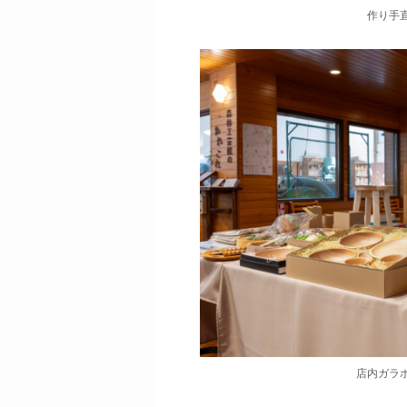
作り手
店内ガラ