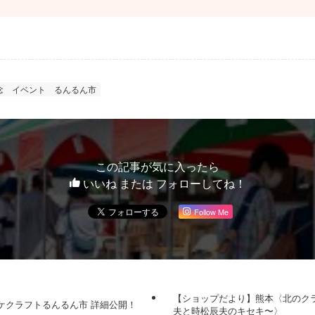
念
イベント
るんるん市
この記事が気に入ったら
いいね または フォローしてね！
Follow Me
【ショップだより】熊本〈北のクラフ
ケクラフトるんるん市 詳細公開！
夫と時松辰夫のキセキ〜〉