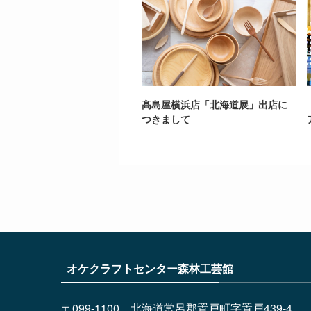
髙島屋横浜店「北海道展」出店に
つきまして
オケクラフトセンター森林工芸館
〒099-1100 北海道常呂郡置戸町字置戸439-4