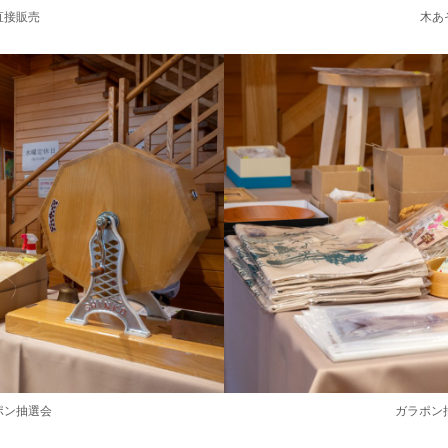
直接販売
木あ
ポン抽選会
ガラポン