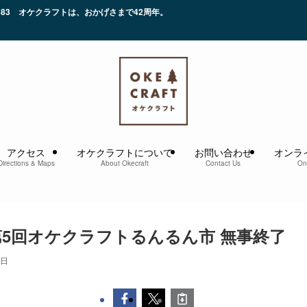
かげさまで42周年。
アクセス
オケクラフトについて
お問い合わせ
オンラ
Directions & Maps
About Okecraft
Contact Us
On
5回オケクラフトるんるん市 無事終了
2日