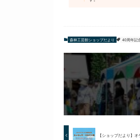
森林工芸館ショップだより
40周年記
【ショップだより】オ