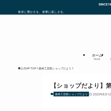
SINCE1983 オケクラフトは、お
食卓に豊かさを、食事に楽しさを。
ホーム
Home
公式HP TOP
森林工芸館ショップだより
【ショップだより】第
森林工芸館ショップだより
2023年8月1