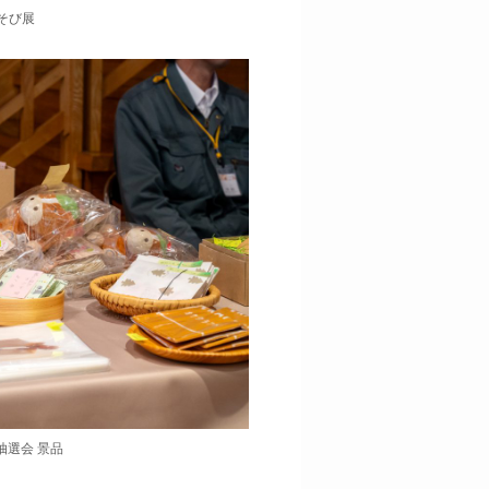
そび展
抽選会 景品