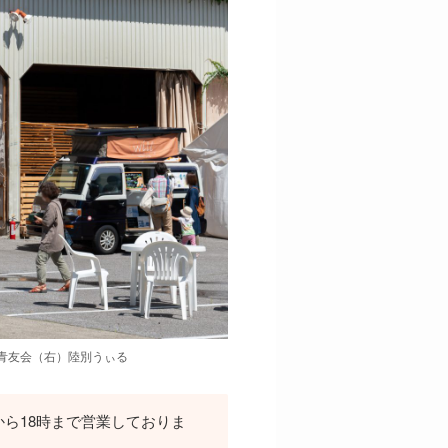
青友会（右）陸別うぃる
から18時まで営業しておりま