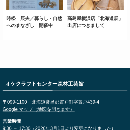
時松 辰夫／暮らし・自然
髙島屋横浜店「北海道展」
へのまなざし 開催中
出店につきまして
オケクラフトセンター森林工芸館
〒099-1100 北海道常呂郡置戸町字置戸439-4
Google マップ（地図を開きます）
営業時間
9:30 – 17:30（2026年3月1日より変更になりました）